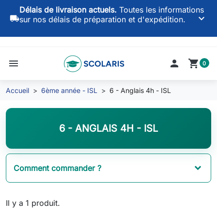
Délais de livraison actuels.
Toutes les informations
keyboard_arrow_down
local_shipping
sur nos délais de préparation et d'expédition.
menu

shopping_cart
0
Accueil
6ème année - ISL
6 - Anglais 4h - ISL
6 - ANGLAIS 4H - ISL
Comment commander ?
Il y a 1 produit.