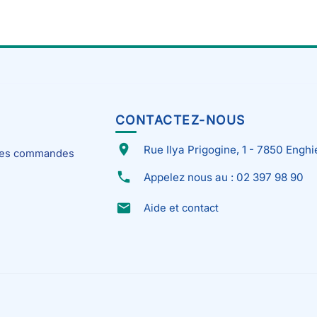
CONTACTEZ-NOUS
place
Rue Ilya Prigogine, 1 - 7850 Enghi
 mes commandes
phone
Appelez nous au : 02 397 98 90
email
Aide et contact