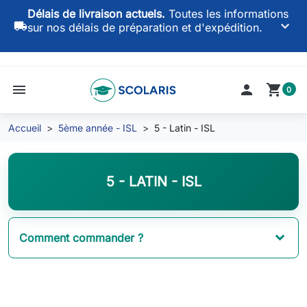
Délais de livraison actuels.
Toutes les informations
keyboard_arrow_down
local_shipping
sur nos délais de préparation et d'expédition.
menu

shopping_cart
0
Accueil
5ème année - ISL
5 - Latin - ISL
5 - LATIN - ISL
Comment commander ?