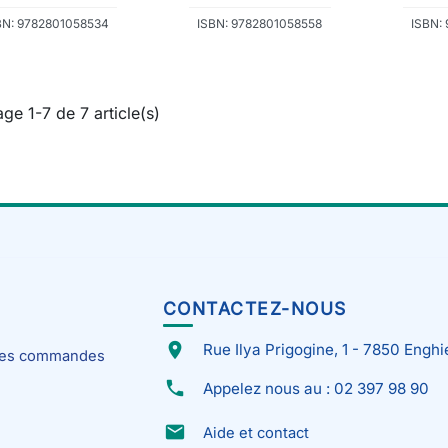
BN: 9782801058534
ISBN: 9782801058558
ISBN:
age 1-7 de 7 article(s)
CONTACTEZ-NOUS
place
Rue Ilya Prigogine, 1 - 7850 Enghi
 mes commandes
phone
Appelez nous au : 02 397 98 90
email
Aide et contact