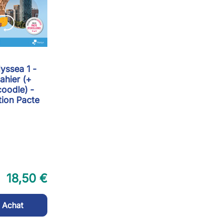
yssea 1 -
ahier (+
oodle) -
tion Pacte
18,50 €
Achat