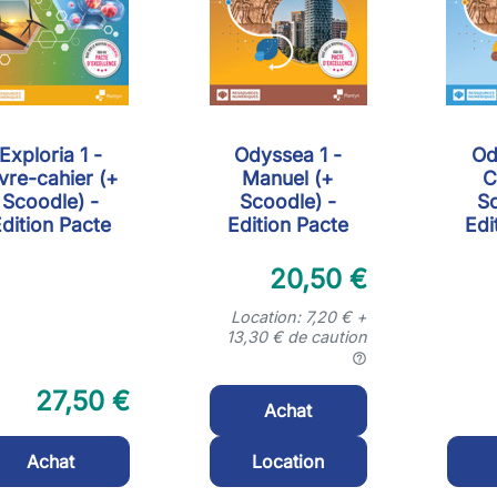
Exploria 1 -
Odyssea 1 -
Od
ivre-cahier (+
Manuel (+
C
Scoodle) -
Scoodle) -
Sc
dition Pacte
Edition Pacte
Edi
20,50 €
Location: 7,20 € +
13,30 € de caution
help_outline
27,50 €
Achat
Achat
Location